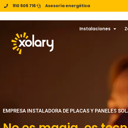
910 606 716
Asesoría energética
Instalaciones
Z
EMPRESA INSTALADORA DE PLACAS Y PANELES SO
No es magia, es tec