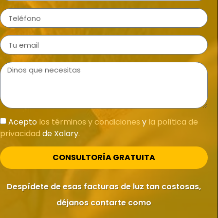
Acepto
los términos y condiciones
y
la política de
privacidad
de Xolary.
CONSULTORÍA GRATUITA
Despídete de esas facturas de luz tan costosas,
déjanos contarte como