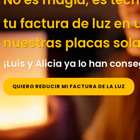
tu factura de luz en
nuestras placas sola
¡Luis y Alicia ya lo han conse
QUIERO REDUCIR MI FACTURA DE LA LUZ