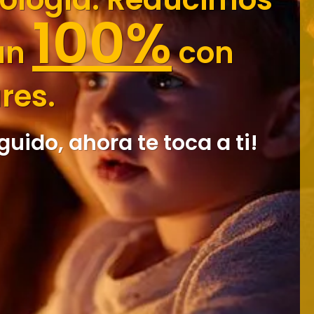
100%
 un
con
res.
guido, ahora te toca a ti!