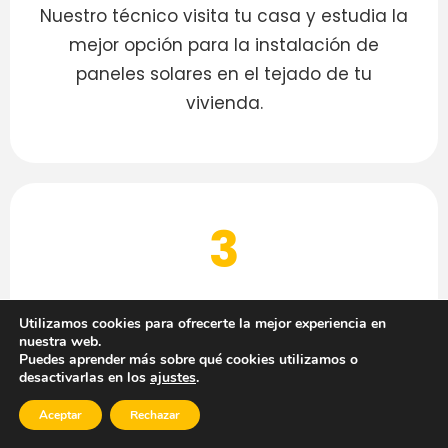
Nuestro técnico visita tu casa y estudia la
mejor opción para la instalación de
paneles solares en el tejado de tu
vivienda.
3
Con el informe del técnico, te enviamos
Utilizamos cookies para ofrecerte la mejor experiencia en
nuestra web.
la mejor propuesta para tu hogar con el
Puedes aprender más sobre qué cookies utilizamos o
presupuesto exacto.
desactivarlas en los
ajustes
.
Si estás de acuerdo, gestionamos las
Aceptar
Rechazar
formas de pago o financiación.