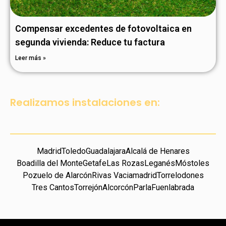
Compensar excedentes de fotovoltaica en
segunda vivienda: Reduce tu factura
Leer más »
Realizamos instalaciones en:
Madrid
Toledo
Guadalajara
Alcalá de Henares
Boadilla del Monte
Getafe
Las Rozas
Leganés
Móstoles
Pozuelo de Alarcón
Rivas Vaciamadrid
Torrelodones
Tres Cantos
Torrejón
Alcorcón
Parla
Fuenlabrada