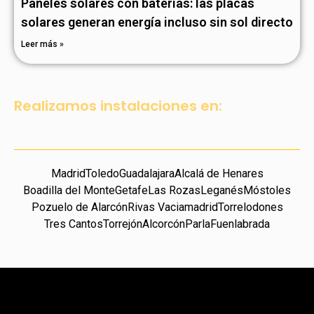
Paneles solares con baterías: las placas
solares generan energía incluso sin sol directo
Leer más »
Realizamos instalaciones en:
Madrid
Toledo
Guadalajara
Alcalá de Henares
Boadilla del Monte
Getafe
Las Rozas
Leganés
Móstoles
Pozuelo de Alarcón
Rivas Vaciamadrid
Torrelodones
Tres Cantos
Torrejón
Alcorcón
Parla
Fuenlabrada