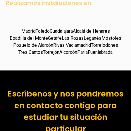
Realizamos instalaciones en:
Madrid
Toledo
Guadalajara
Alcalá de Henares
Boadilla del Monte
Getafe
Las Rozas
Leganés
Móstoles
Pozuelo de Alarcón
Rivas Vaciamadrid
Torrelodones
Tres Cantos
Torrejón
Alcorcón
Parla
Fuenlabrada
Escríbenos y nos pondremos
en contacto contigo para
estudiar tu situación
particular